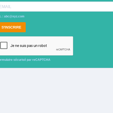
. :
abc@xyz.com
S'INSCRIRE
ormulaire sécurisé par reCAPTCHA